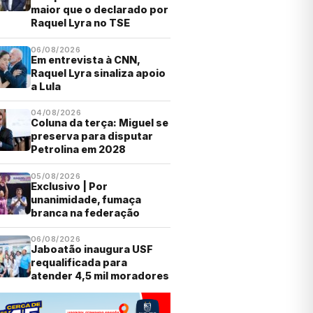
maior que o declarado por
Raquel Lyra no TSE
06/08/2026
Em entrevista à CNN,
Raquel Lyra sinaliza apoio
a Lula
04/08/2026
Coluna da terça: Miguel se
preserva para disputar
Petrolina em 2028
05/08/2026
Exclusivo | Por
unanimidade, fumaça
branca na federação
06/08/2026
Jaboatão inaugura USF
requalificada para
atender 4,5 mil moradores