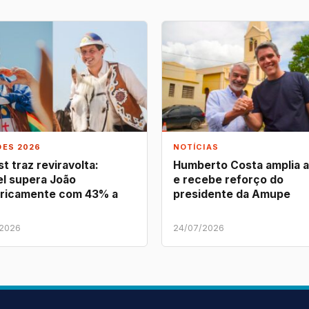
ÕES 2026
NOTÍCIAS
t traz reviravolta:
Humberto Costa amplia 
l supera João
e recebe reforço do
ricamente com 43% a
presidente da Amupe
/2026
24/07/2026