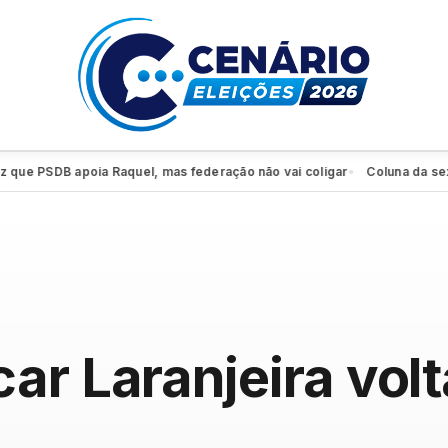
 PSDB apoia Raquel, mas federação não vai coligar
Coluna da sexta: P
●
ar Laranjeira volt