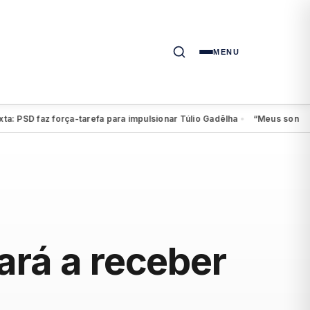
MENU
SD faz força-tarefa para impulsionar Túlio Gadêlha
“Meus sonhos cont
●
ará a receber