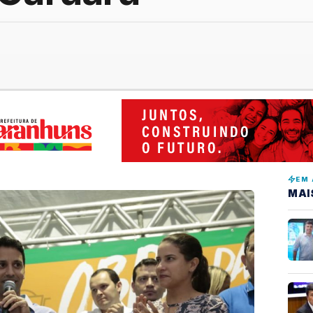
EM 
MAI