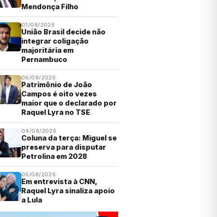
Mendonça Filho
01/08/2026
União Brasil decide não
integrar coligação
majoritária em
Pernambuco
06/08/2026
Patrimônio de João
Campos é oito vezes
maior que o declarado por
Raquel Lyra no TSE
04/08/2026
Coluna da terça: Miguel se
preserva para disputar
Petrolina em 2028
06/08/2026
Em entrevista à CNN,
Raquel Lyra sinaliza apoio
a Lula