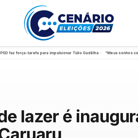
az força-tarefa para impulsionar Túlio Gadêlha
“Meus sonhos continuam
●
e lazer é inaugur
 Caruaru