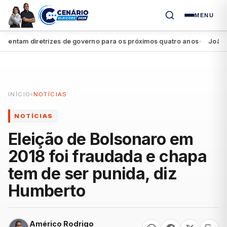
MENU
ntam diretrizes de governo para os próximos quatro anos
João Camp
●
INÍCIO
›
NOTÍCIAS
NOTÍCIAS
Eleição de Bolsonaro em
2018 foi fraudada e chapa
tem de ser punida, diz
Humberto
Américo Rodrigo