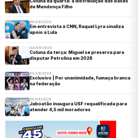
Coluna da quarta: a distribuição das bases
de Mendonça Filho
06/08/2026
Em entrevista à CNN, Raquel Lyra sinaliza
apoio a Lula
04/08/2026
Coluna da terça: Miguel se preserva para
disputar Petrolina em 2028
05/08/2026
Exclusivo | Por unanimidade, fumaça branca
na federação
06/08/2026
Jaboatão inaugura USF requalificada para
atender 4,5 mil moradores