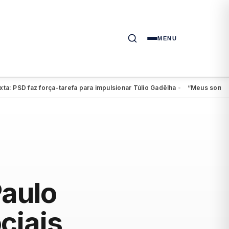
MENU
D faz força-tarefa para impulsionar Túlio Gadêlha
“Meus sonhos conti
●
Paulo
ciais