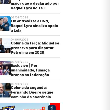
maior que o declarado por
Raquel Lyra no TSE
06/08/2026
Em entrevista à CNN,
Raquel Lyra sinaliza apoio
a Lula
04/08/2026
Coluna da terça: Miguel se
preserva para disputar
Petrolina em 2028
05/08/2026
Exclusivo | Por
unanimidade, fumaça
branca na federação
03/08/2026
Coluna da segunda:
Fernando Dueire segue
caminho da coerência