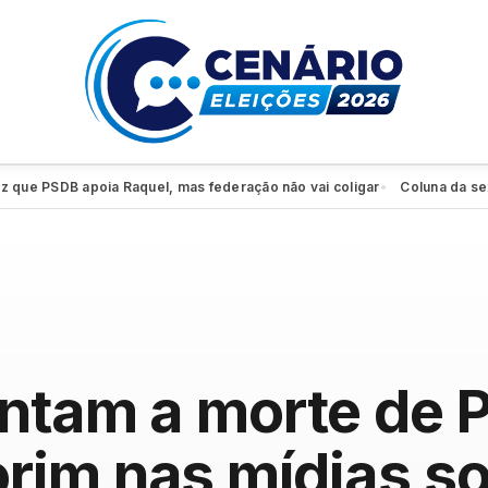
PSDB apoia Raquel, mas federação não vai coligar
Coluna da sexta: PS
●
entam a morte de 
im nas mídias so