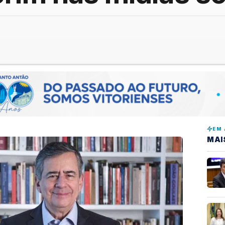
EM 
MAI