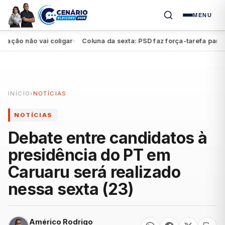
MENU
ão não vai coligar
Coluna da sexta: PSD faz força-tarefa para imp
●
INÍCIO
›
NOTÍCIAS
NOTÍCIAS
Debate entre candidatos à
presidência do PT em
Caruaru será realizado
nessa sexta (23)
Américo Rodrigo