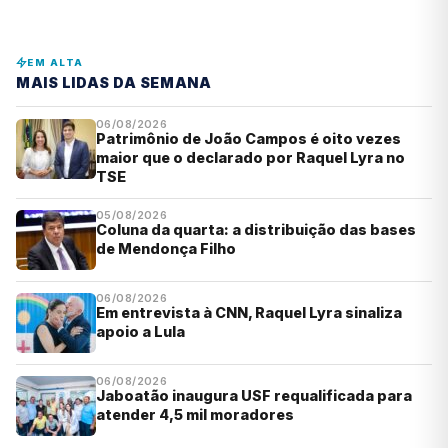
EM ALTA
MAIS LIDAS DA SEMANA
06/08/2026
Patrimônio de João Campos é oito vezes
maior que o declarado por Raquel Lyra no
TSE
05/08/2026
Coluna da quarta: a distribuição das bases
de Mendonça Filho
06/08/2026
Em entrevista à CNN, Raquel Lyra sinaliza
apoio a Lula
06/08/2026
Jaboatão inaugura USF requalificada para
atender 4,5 mil moradores