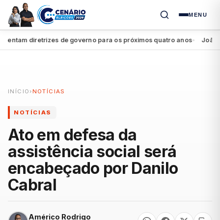
MENU
ntam diretrizes de governo para os próximos quatro anos
João Camp
●
INÍCIO
›
NOTÍCIAS
NOTÍCIAS
Ato em defesa da
assistência social será
encabeçado por Danilo
Cabral
Américo Rodrigo