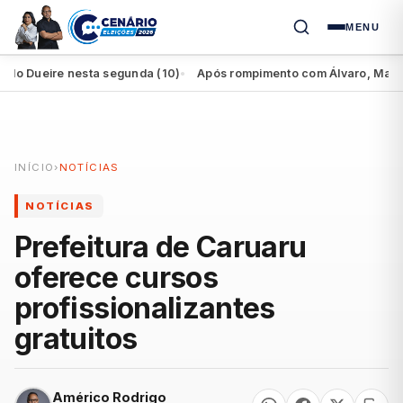
MENU
Dueire nesta segunda (10)
Após rompimento com Álvaro, Marília pe
●
INÍCIO
›
NOTÍCIAS
NOTÍCIAS
Prefeitura de Caruaru
oferece cursos
profissionalizantes
gratuitos
Américo Rodrigo