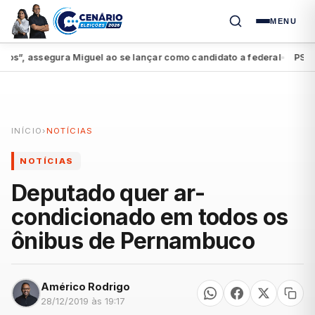
MENU
”, assegura Miguel ao se lançar como candidato a federal
PSDB-Ci
●
INÍCIO
›
NOTÍCIAS
NOTÍCIAS
Deputado quer ar-
condicionado em todos os
ônibus de Pernambuco
Américo Rodrigo
28/12/2019 às 19:17