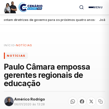
MENU
tam diretrizes de governo para os próximos quatro anos
João Campo
●
INÍCIO
›
NOTÍCIAS
NOTÍCIAS
Paulo Câmara empossa
gerentes regionais de
educação
Américo Rodrigo
06/01/2020 às 13:28