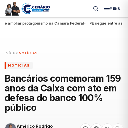
MENU
e ampliar protagonismo na Câmara Federal
PE segue entre as três m
●
INÍCIO
›
NOTÍCIAS
NOTÍCIAS
Bancários comemoram 159
anos da Caixa com ato em
defesa do banco 100%
público
Américo Rodrigo