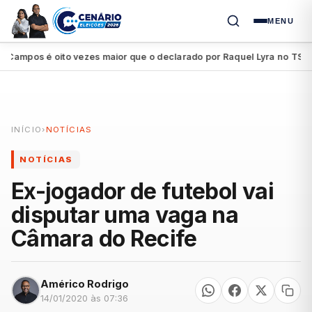
MENU
mpos é oito vezes maior que o declarado por Raquel Lyra no TSE
P
●
INÍCIO
›
NOTÍCIAS
NOTÍCIAS
Ex-jogador de futebol vai
disputar uma vaga na
Câmara do Recife
Américo Rodrigo
14/01/2020 às 07:36