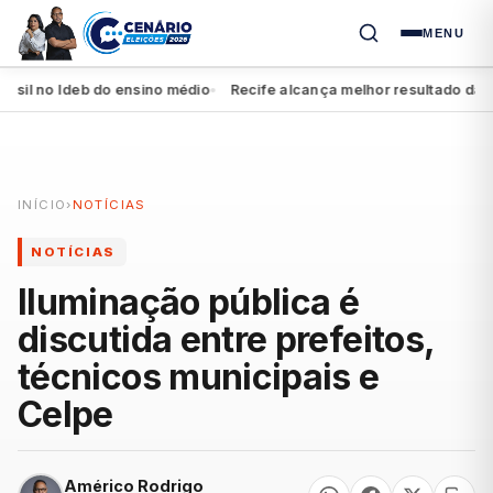
MENU
il no Ideb do ensino médio
Recife alcança melhor resultado da histó
●
INÍCIO
›
NOTÍCIAS
NOTÍCIAS
Iluminação pública é
discutida entre prefeitos,
técnicos municipais e
Celpe
Américo Rodrigo