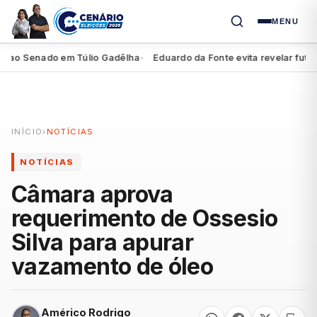
MENU
 ao Senado em Túlio Gadêlha
Eduardo da Fonte evita revelar futuro 
●
INÍCIO
›
NOTÍCIAS
NOTÍCIAS
Câmara aprova
requerimento de Ossesio
Silva para apurar
vazamento de óleo
Américo Rodrigo