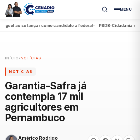
MENU
el ao se lançar como candidato a federal
PSDB-Cidadania registra
●
INÍCIO
›
NOTÍCIAS
NOTÍCIAS
Garantia-Safra já
contempla 17 mil
agricultores em
Pernambuco
Américo Rodrigo