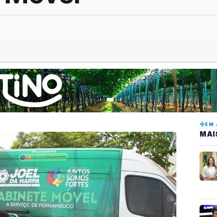
EM 
MAI