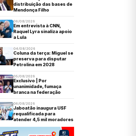
distribuição das bases de
Mendonça Filho
06/08/2026
Em entrevista à CNN,
Raquel Lyra sinaliza apoio
a Lula
04/08/2026
Coluna da terça: Miguel se
preserva para disputar
Petrolina em 2028
05/08/2026
Exclusivo | Por
unanimidade, fumaça
branca na federação
06/08/2026
Jaboatão inaugura USF
requalificada para
atender 4,5 mil moradores