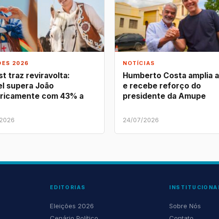
ÕES 2026
NOTÍCIAS
t traz reviravolta:
Humberto Costa amplia 
l supera João
e recebe reforço do
ricamente com 43% a
presidente da Amupe
/2026
24/07/2026
EDITORIAS
INSTITUCIONA
Eleições 2026
Sobre Nós
Cenário Político
Contato