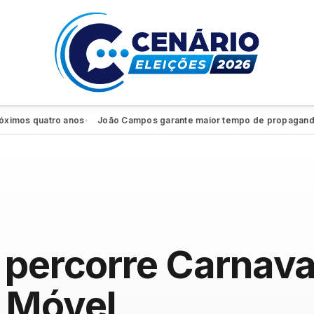
os quatro anos
João Campos garante maior tempo de propaganda elei
●
 percorre Carnava
 Móvel