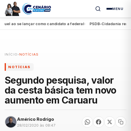
MENU
l ao se lançar como candidato a federal
PSDB-Cidadania registra 
●
INÍCIO
›
NOTÍCIAS
NOTÍCIAS
Segundo pesquisa, valor
da cesta básica tem novo
aumento em Caruaru
Américo Rodrigo
28/02/2020 às 08:47