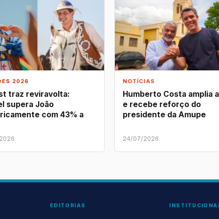
ÕES 2026
NOTÍCIAS
t traz reviravolta:
Humberto Costa amplia 
l supera João
e recebe reforço do
ricamente com 43% a
presidente da Amupe
/2026
24/07/2026
EDITORIAS
INSTITUCIONA