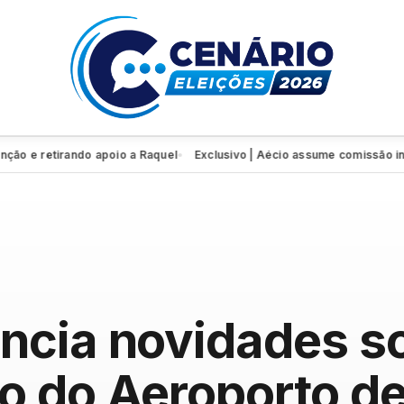
 retirando apoio a Raquel
Exclusivo | Aécio assume comissão interve
●
ncia novidades s
o do Aeroporto de