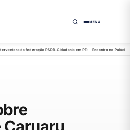
MENU
ntora da federação PSDB-Cidadania em PE
Encontro no Palácio do Ca
●
obre
 Caruaru