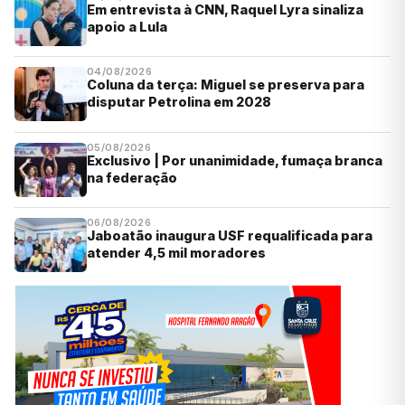
Em entrevista à CNN, Raquel Lyra sinaliza
apoio a Lula
04/08/2026
Coluna da terça: Miguel se preserva para
disputar Petrolina em 2028
05/08/2026
Exclusivo | Por unanimidade, fumaça branca
na federação
06/08/2026
Jaboatão inaugura USF requalificada para
atender 4,5 mil moradores