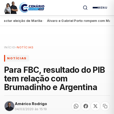
MENU
ar eleição de Marília
Álvaro e Gabriel Porto rompem com Marília A
●
INÍCIO
›
NOTÍCIAS
NOTÍCIAS
Para FBC, resultado do PIB
tem relação com
Brumadinho e Argentina
Américo Rodrigo
04/03/2020 às 15:19