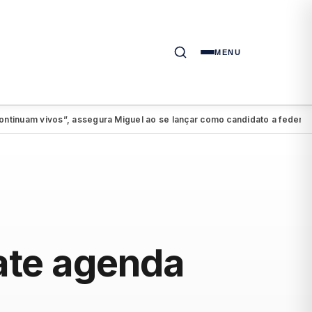
MENU
m vivos”, assegura Miguel ao se lançar como candidato a federal
PSD
●
ate agenda