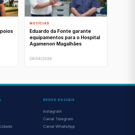
NOTÍCIAS
apoios
Eduardo da Fonte garante
equipamentos para o Hospital
Agamenon Magalhães
28/04/2026
L
REDES SOCIAIS
Instagram
Canal Telegram
acidade
Canal WhatsApp