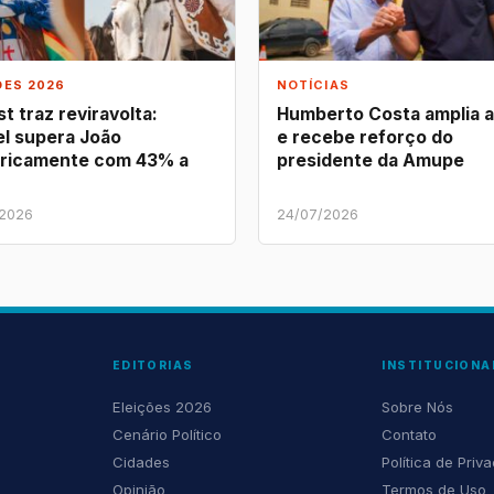
ÕES 2026
NOTÍCIAS
t traz reviravolta:
Humberto Costa amplia 
l supera João
e recebe reforço do
ricamente com 43% a
presidente da Amupe
/2026
24/07/2026
EDITORIAS
INSTITUCIONA
Eleições 2026
Sobre Nós
Cenário Político
Contato
Cidades
Política de Priv
Opinião
Termos de Uso