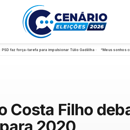
az força-tarefa para impulsionar Túlio Gadêlha
“Meus sonhos continua
●
o Costa Filho deb
 para 2020