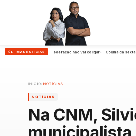
B apoia Raquel, mas federação não vai coligar
Coluna da sexta: PSD f
ÚLTIMAS NOTÍCIAS
●
INÍCIO
›
NOTÍCIAS
NOTÍCIAS
Na CNM, Silvi
municipalista