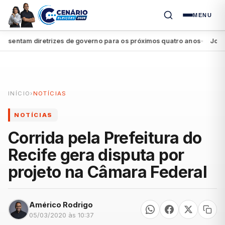
MENU
entam diretrizes de governo para os próximos quatro anos
João Cam
●
INÍCIO
›
NOTÍCIAS
NOTÍCIAS
Corrida pela Prefeitura do
Recife gera disputa por
projeto na Câmara Federal
Américo Rodrigo
05/03/2020 às 10:37