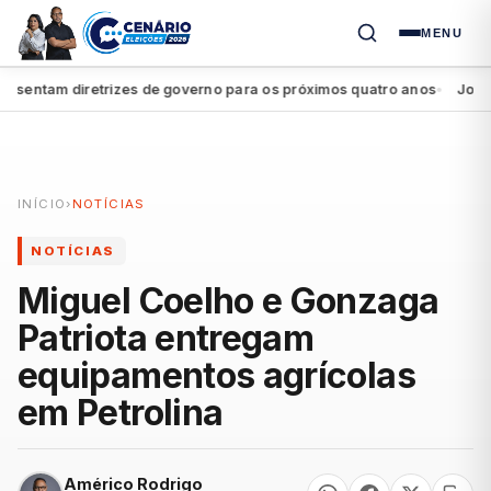
MENU
entam diretrizes de governo para os próximos quatro anos
João Cam
●
INÍCIO
›
NOTÍCIAS
NOTÍCIAS
Miguel Coelho e Gonzaga
Patriota entregam
equipamentos agrícolas
em Petrolina
Américo Rodrigo