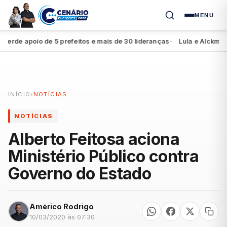
MENU
de apoio de 5 prefeitos e mais de 30 lideranças
Lula e Alckmin apr
●
INÍCIO
›
NOTÍCIAS
NOTÍCIAS
Alberto Feitosa aciona
Ministério Público contra
Governo do Estado
Américo Rodrigo
10/03/2020 às 07:30