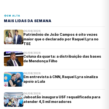
EM ALTA
MAIS LIDAS DA SEMANA
06/08/2026
Patrimônio de João Campos é oito vezes
maior que o declarado por Raquel Lyra no
TSE
05/08/2026
Coluna da quarta: a distribuição das bases
de Mendonça Filho
06/08/2026
Em entrevista à CNN, Raquel Lyra sinaliza
apoio a Lula
06/08/2026
Jaboatão inaugura USF requalificada para
atender 4,5 mil moradores