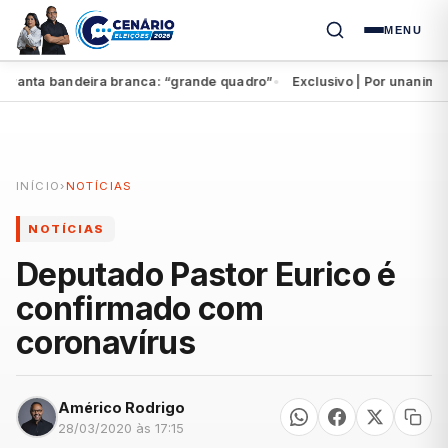
MENU
anta bandeira branca: “grande quadro”
Exclusivo | Por unanimidad
●
INÍCIO
›
NOTÍCIAS
NOTÍCIAS
Deputado Pastor Eurico é
confirmado com
coronavírus
Américo Rodrigo
28/03/2020 às 17:15