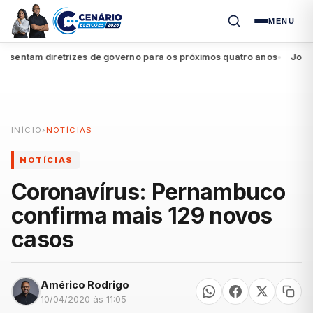
MENU
entam diretrizes de governo para os próximos quatro anos
João Cam
●
INÍCIO
›
NOTÍCIAS
NOTÍCIAS
Coronavírus: Pernambuco
confirma mais 129 novos
casos
Américo Rodrigo
10/04/2020 às 11:05