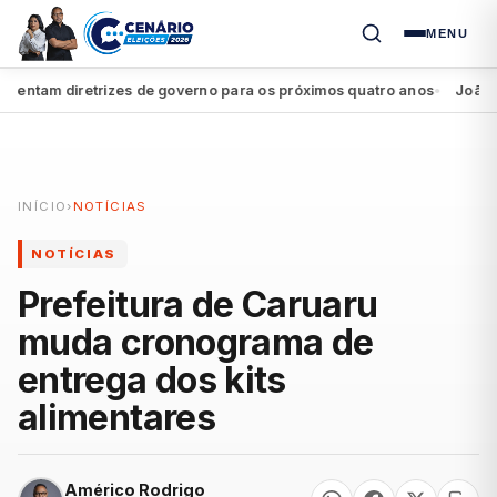
MENU
ntam diretrizes de governo para os próximos quatro anos
João Camp
●
INÍCIO
›
NOTÍCIAS
NOTÍCIAS
Prefeitura de Caruaru
muda cronograma de
entrega dos kits
alimentares
Américo Rodrigo