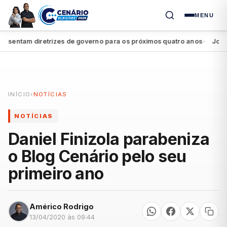
MENU
entam diretrizes de governo para os próximos quatro anos
João Cam
●
INÍCIO
›
NOTÍCIAS
NOTÍCIAS
Daniel Finizola parabeniza
o Blog Cenário pelo seu
primeiro ano
Américo Rodrigo
13/04/2020 às 09:44