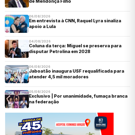
de Mendonça Filho
06/08/2026
Em entrevista à CNN, Raquel Lyra sinaliza
apoio a Lula
04/08/2026
Coluna da terça: Miguel se preserva para
disputar Petrolina em 2028
06/08/2026
Jaboatão inaugura USF requalificada para
atender 4,5 mil moradores
05/08/2026
Exclusivo | Por unanimidade, fumaça branca
na federação