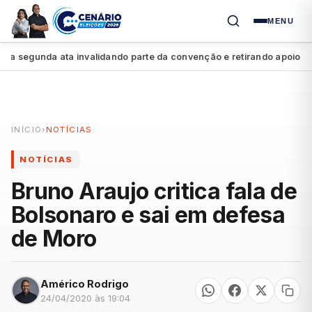
MENU
 segunda ata invalidando parte da convenção e retirando apoio a Ra
INÍCIO
›
NOTÍCIAS
NOTÍCIAS
Bruno Araujo critica fala de
Bolsonaro e sai em defesa
de Moro
Américo Rodrigo
24/04/2020 às 19:04