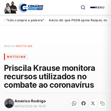
MENU
“não cumpre a palavra”
Aécio diz que PSDB apoia Raquel, mas feder
●
INÍCIO
›
NOTÍCIAS
NOTÍCIAS
Priscila Krause monitora
recursos utilizados no
combate ao coronavírus
Américo Rodrigo
08/05/2020 às 15:31