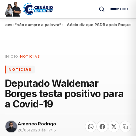
MENU
aes: “não cumpre a palavra”
Aécio diz que PSDB apoia Raquel, mas 
●
INÍCIO
›
NOTÍCIAS
NOTÍCIAS
Deputado Waldemar
Borges testa positivo para
a Covid-19
Américo Rodrigo
20/05/2020 às 17:15