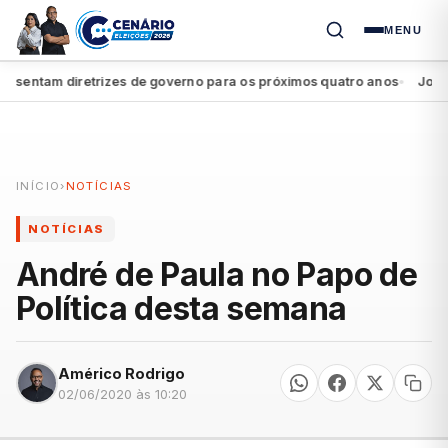
MENU
entam diretrizes de governo para os próximos quatro anos
João Ca
●
INÍCIO
›
NOTÍCIAS
NOTÍCIAS
André de Paula no Papo de
Política desta semana
Américo Rodrigo
02/06/2020 às 10:20