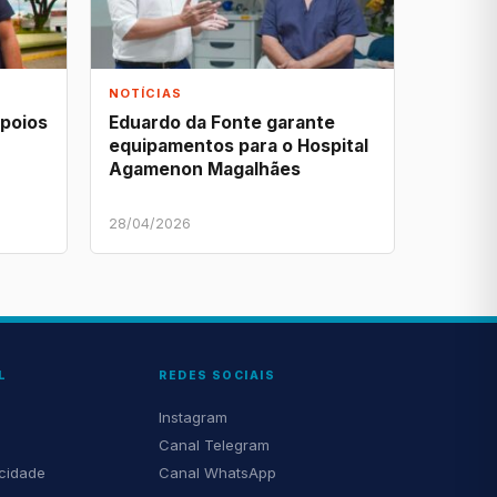
NOTÍCIAS
apoios
Eduardo da Fonte garante
equipamentos para o Hospital
Agamenon Magalhães
28/04/2026
L
REDES SOCIAIS
Instagram
Canal Telegram
acidade
Canal WhatsApp