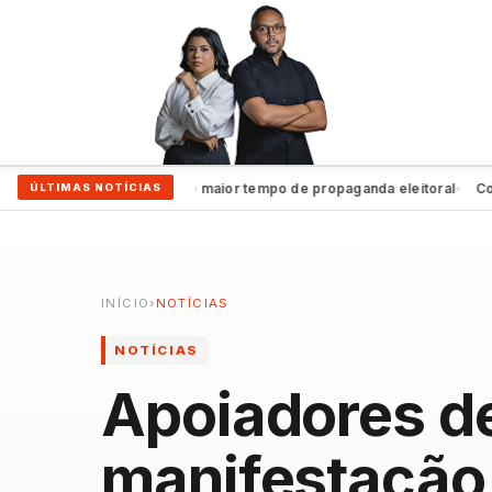
João Campos garante maior tempo de propaganda eleitoral
Coluna
ÚLTIMAS NOTÍCIAS
●
●
INÍCIO
›
NOTÍCIAS
NOTÍCIAS
Apoiadores de
manifestação