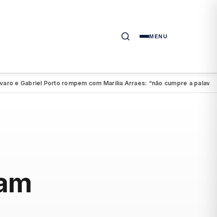
MENU
 e Gabriel Porto rompem com Marília Arraes: “não cumpre a palavra”
A
●
zam