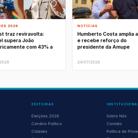
ÕES 2026
NOTÍCIAS
t traz reviravolta:
Humberto Costa amplia 
l supera João
e recebe reforço do
ricamente com 43% a
presidente da Amupe
/2026
24/07/2026
EDITORIAS
INSTITUCIONA
Eleições 2026
Sobre Nós
Cenário Político
Contato
Cidades
Política de Priv