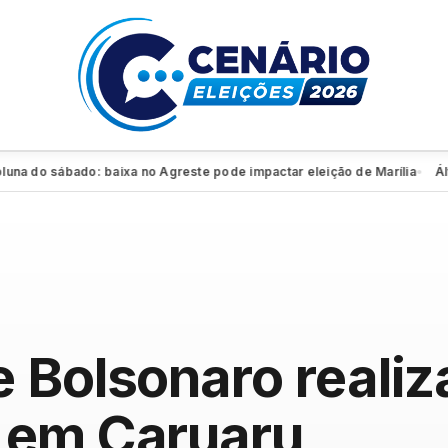
 do sábado: baixa no Agreste pode impactar eleição de Marília
Álvaro
●
 Bolsonaro reali
 em Caruaru