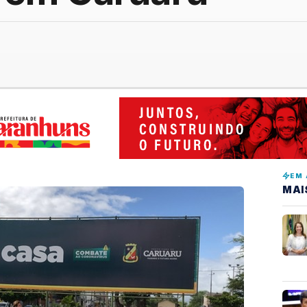
EM 
MAI