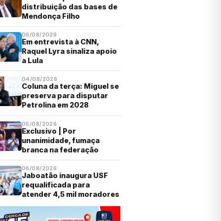
distribuição das bases de
Mendonça Filho
06/08/2026
Em entrevista à CNN,
Raquel Lyra sinaliza apoio
a Lula
04/08/2026
Coluna da terça: Miguel se
preserva para disputar
Petrolina em 2028
05/08/2026
Exclusivo | Por
unanimidade, fumaça
branca na federação
06/08/2026
Jaboatão inaugura USF
requalificada para
atender 4,5 mil moradores