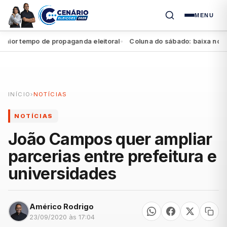
MENU
 tempo de propaganda eleitoral
Coluna do sábado: baixa no Agres
●
INÍCIO
›
NOTÍCIAS
NOTÍCIAS
João Campos quer ampliar
parcerias entre prefeitura e
universidades
Américo Rodrigo
23/09/2020 às 17:04