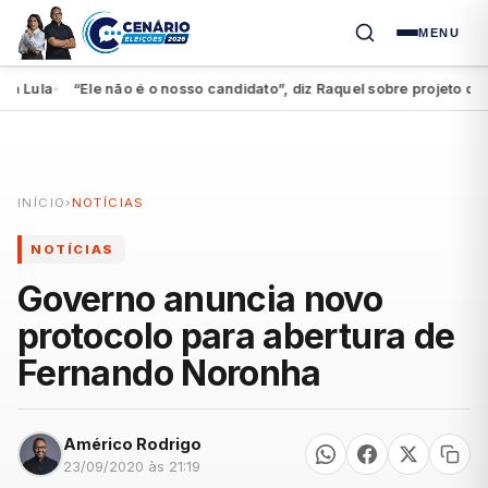
MENU
ula
“Ele não é o nosso candidato”, diz Raquel sobre projeto de M
●
INÍCIO
›
NOTÍCIAS
NOTÍCIAS
Governo anuncia novo
protocolo para abertura de
Fernando Noronha
Américo Rodrigo
23/09/2020 às 21:19