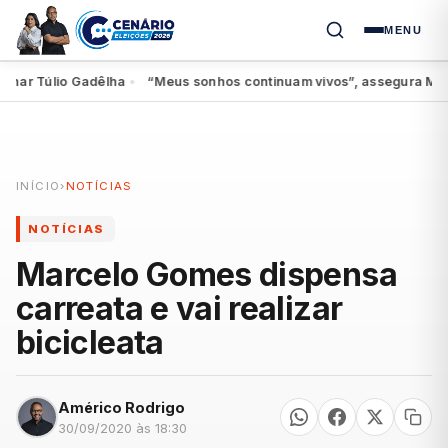
MENU
r Túlio Gadêlha
“Meus sonhos continuam vivos”, assegura Miguel a
●
INÍCIO
›
NOTÍCIAS
NOTÍCIAS
Marcelo Gomes dispensa
carreata e vai realizar
bicicleata
Américo Rodrigo
30/09/2020 às 18:30