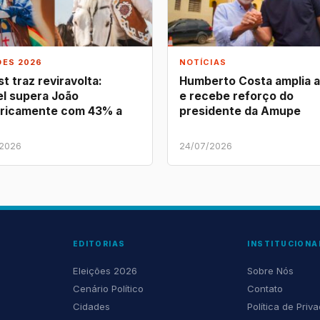
ÕES 2026
NOTÍCIAS
t traz reviravolta:
Humberto Costa amplia 
l supera João
e recebe reforço do
ricamente com 43% a
presidente da Amupe
/2026
24/07/2026
EDITORIAS
INSTITUCIONA
Eleições 2026
Sobre Nós
Cenário Político
Contato
Cidades
Política de Priv