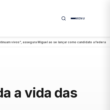
MENU
ivos”, assegura Miguel ao se lançar como candidato a federal
PSDB-C
●
da a vida das