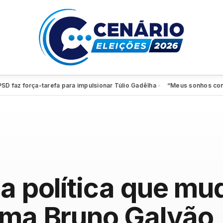
 força-tarefa para impulsionar Túlio Gadêlha
“Meus sonhos continuam v
●
na política que mu
rma Bruno Galvão