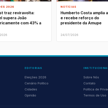
ÕES 2026
NOTÍCIAS
t traz reviravolta:
Humberto Costa amplia 
l supera João
e recebe reforço do
ricamente com 43% a
presidente da Amupe
/2026
24/07/2026
EDITORIAS
INSTITUCIONA
Eleições 2026
Sobre Nós
Cenário Político
Contato
Cidades
Política de Priv
Opinião
Termos de Uso