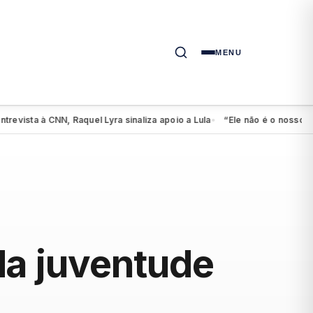
MENU
sta à CNN, Raquel Lyra sinaliza apoio a Lula
“Ele não é o nosso candi
●
da juventude