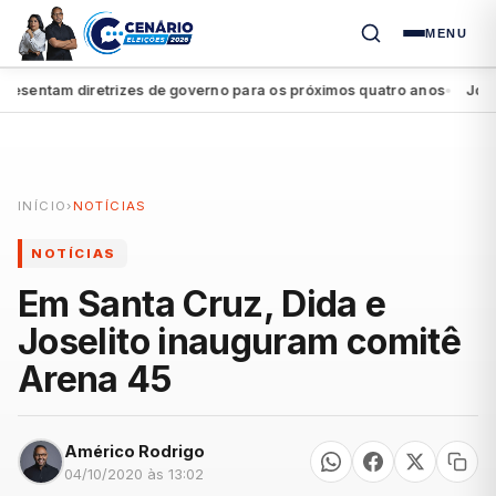
MENU
sentam diretrizes de governo para os próximos quatro anos
João Ca
●
INÍCIO
›
NOTÍCIAS
NOTÍCIAS
Em Santa Cruz, Dida e
Joselito inauguram comitê
Arena 45
Américo Rodrigo
04/10/2020 às 13:02