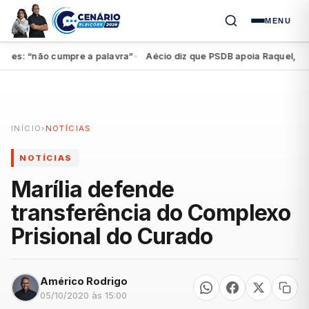
MENU
s: “não cumpre a palavra”
Aécio diz que PSDB apoia Raquel, mas fe
●
INÍCIO
›
NOTÍCIAS
NOTÍCIAS
Marília defende
transferência do Complexo
Prisional do Curado
Américo Rodrigo
05/10/2020 às 15:00