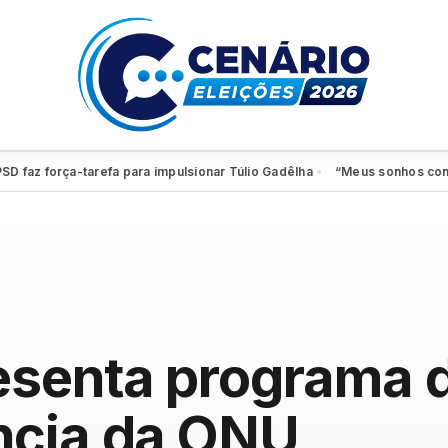
 força-tarefa para impulsionar Túlio Gadêlha
“Meus sonhos continuam v
●
esenta programa 
ncia da ONU