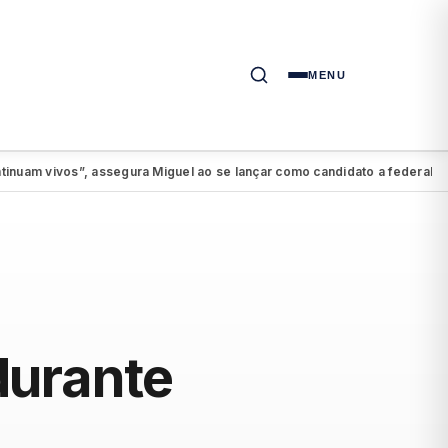
MENU
ivos”, assegura Miguel ao se lançar como candidato a federal
PSDB-C
●
durante