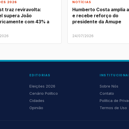
ÕES 2026
NOTÍCIAS
t traz reviravolta:
Humberto Costa amplia 
l supera João
e recebe reforço do
ricamente com 43% a
presidente da Amupe
/2026
24/07/2026
EDITORIAS
INSTITUCIONA
Eleições 2026
Sobre Nós
Cenário Político
Contato
Cidades
Política de Priv
Opinião
Termos de Uso