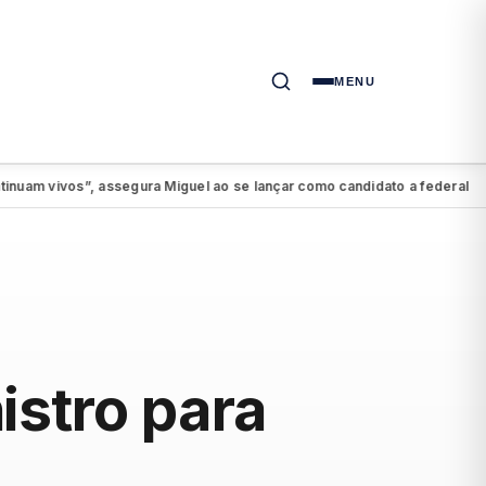
MENU
vivos”, assegura Miguel ao se lançar como candidato a federal
PSDB-
●
istro para