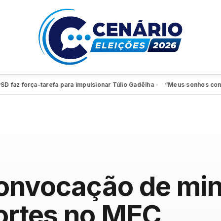
 força-tarefa para impulsionar Túlio Gadêlha
“Meus sonhos continuam 
●
onvocação de min
cortes no MEC