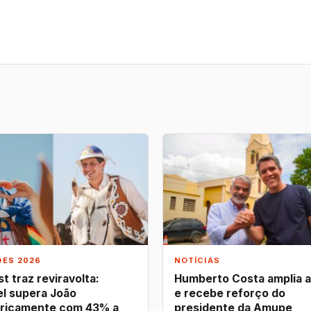
ÕES 2026
NOTÍCIAS
t traz reviravolta:
Humberto Costa amplia 
l supera João
e recebe reforço do
ricamente com 43% a
presidente da Amupe