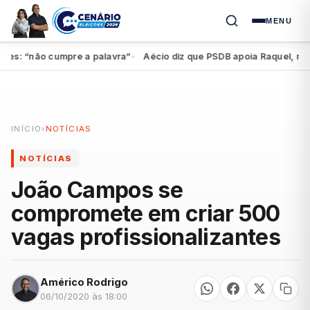
MENU
: “não cumpre a palavra”
Aécio diz que PSDB apoia Raquel, mas fed
●
INÍCIO
›
NOTÍCIAS
NOTÍCIAS
João Campos se
compromete em criar 500
vagas profissionalizantes
Américo Rodrigo
06/10/2020 às 18:00