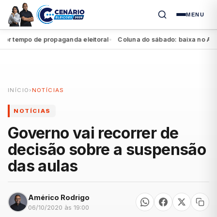
MENU
empo de propaganda eleitoral
Coluna do sábado: baixa no Agreste 
●
INÍCIO
›
NOTÍCIAS
NOTÍCIAS
Governo vai recorrer de
decisão sobre a suspensão
das aulas
Américo Rodrigo
06/10/2020 às 19:00