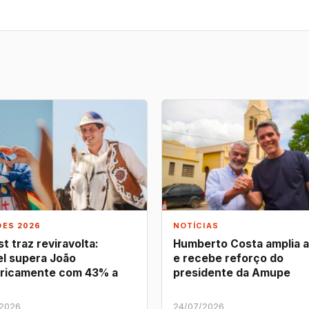
ÕES 2026
NOTÍCIAS
t traz reviravolta:
Humberto Costa amplia 
l supera João
e recebe reforço do
ricamente com 43% a
presidente da Amupe
/2026
24/07/2026