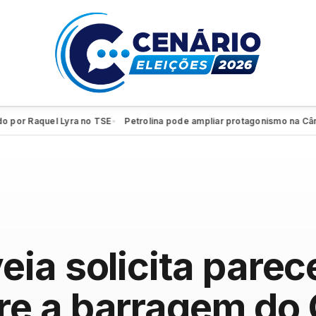
 Raquel Lyra no TSE
Petrolina pode ampliar protagonismo na Câmara 
●
ia solicita parec
e a barragem do 