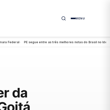
MENU
Federal
PE segue entre as três melhores notas do Brasil no Ideb do e
●
er da
Goitá