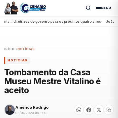
MENU
am diretrizes de governo para os próximos quatro anos
João Campos
●
INÍCIO
›
NOTÍCIAS
NOTÍCIAS
Tombamento da Casa
Museu Mestre Vitalino é
aceito
Américo Rodrigo
08/10/2020 às 17:00