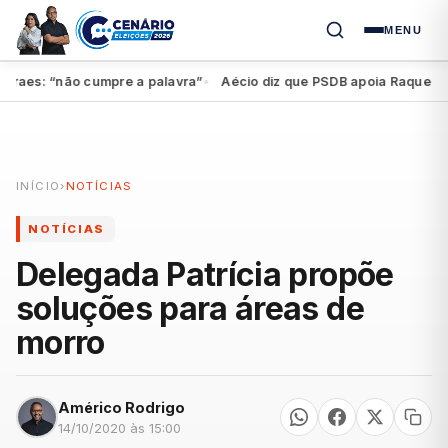
MENU
aes: “não cumpre a palavra”
Aécio diz que PSDB apoia Raquel, mas 
●
INÍCIO
›
NOTÍCIAS
NOTÍCIAS
Delegada Patrícia propõe
soluções para áreas de
morro
Américo Rodrigo
14/10/2020 às 15:00