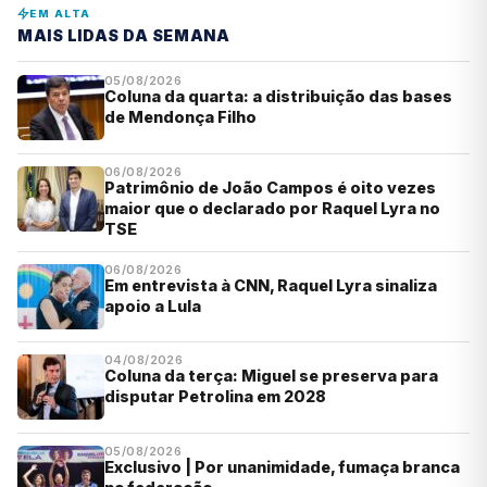
EM ALTA
MAIS LIDAS DA SEMANA
05/08/2026
Coluna da quarta: a distribuição das bases
de Mendonça Filho
06/08/2026
Patrimônio de João Campos é oito vezes
maior que o declarado por Raquel Lyra no
TSE
06/08/2026
Em entrevista à CNN, Raquel Lyra sinaliza
apoio a Lula
04/08/2026
Coluna da terça: Miguel se preserva para
disputar Petrolina em 2028
05/08/2026
Exclusivo | Por unanimidade, fumaça branca