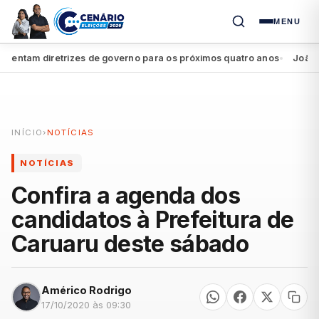
MENU
ntam diretrizes de governo para os próximos quatro anos
João Camp
●
INÍCIO
›
NOTÍCIAS
NOTÍCIAS
Confira a agenda dos
candidatos à Prefeitura de
Caruaru deste sábado
Américo Rodrigo
17/10/2020 às 09:30