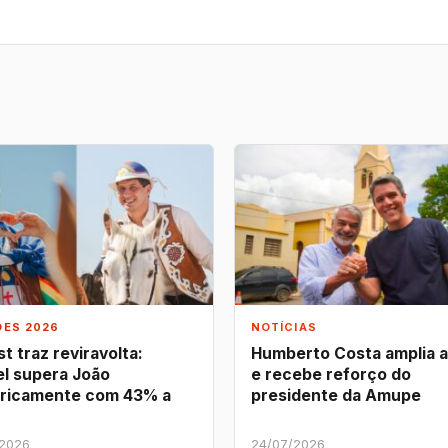
ÕES 2026
NOTÍCIAS
t traz reviravolta:
Humberto Costa amplia 
l supera João
e recebe reforço do
ricamente com 43% a
presidente da Amupe
/2026
24/07/2026