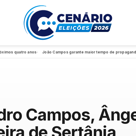
s quatro anos
João Campos garante maior tempo de propaganda eleit
●
dro Campos, Ângel
ira de Sertânia