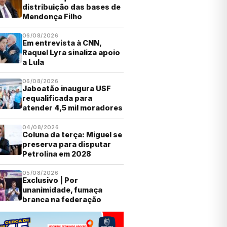
distribuição das bases de
Mendonça Filho
06/08/2026
Em entrevista à CNN,
Raquel Lyra sinaliza apoio
a Lula
06/08/2026
Jaboatão inaugura USF
requalificada para
atender 4,5 mil moradores
04/08/2026
Coluna da terça: Miguel se
preserva para disputar
Petrolina em 2028
05/08/2026
Exclusivo | Por
unanimidade, fumaça
branca na federação