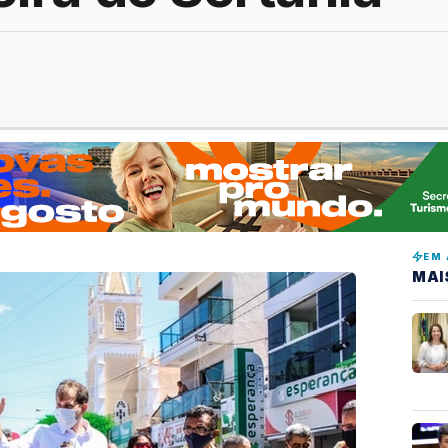
EM 
MAI