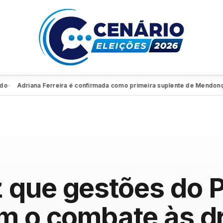
driana Ferreira é confirmada como primeira suplente de Mendonça Filh
 que gestões do 
am o combate às d