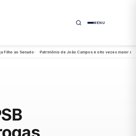
MENU
o ao Senado
Patrimônio de João Campos é oito vezes maior que o dec
●
PSB
rogas