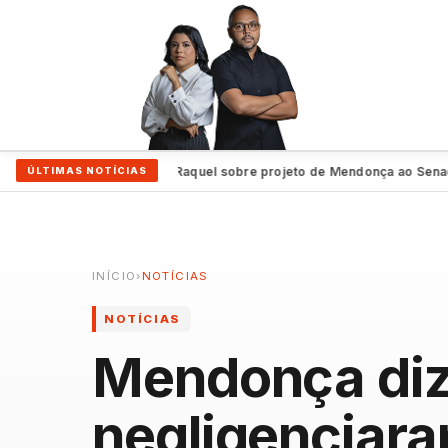
 nosso candidato”, diz Raquel sobre projeto de Mendonça ao Senado
A
ÚLTIMAS NOTÍCIAS
●
INÍCIO
›
NOTÍCIAS
NOTÍCIAS
Mendonça diz
negligenciar