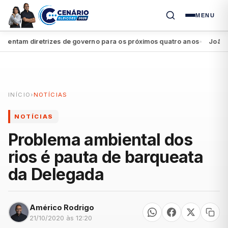
MENU
ntam diretrizes de governo para os próximos quatro anos
João Camp
●
INÍCIO
›
NOTÍCIAS
NOTÍCIAS
Problema ambiental dos
rios é pauta de barqueata
da Delegada
Américo Rodrigo
21/10/2020 às 12:20