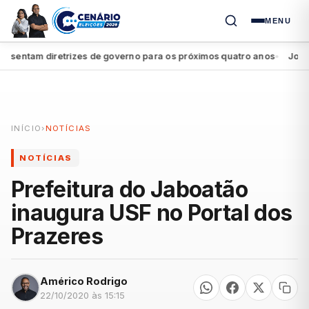
MENU
entam diretrizes de governo para os próximos quatro anos
João Cam
●
INÍCIO
›
NOTÍCIAS
NOTÍCIAS
Prefeitura do Jaboatão
inaugura USF no Portal dos
Prazeres
Américo Rodrigo
22/10/2020 às 15:15